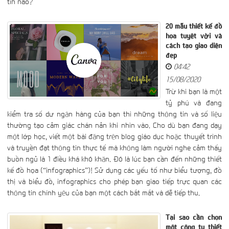
tin nào?
20 mẫu thiết kế đồ
họa tuyệt vời và
cách tạo giao diện
đẹp
04:42
15/08/2020
Trừ khi bạn là một
tỷ phú và đang
kiểm tra số dư ngân hàng của bạn thì những thông tin và số liệu
thường tạo cảm giác chán nản khi nhìn vào. Cho dù bạn đang dạy
một lớp học, viết một bài đăng trên blog giáo dục hoặc thuyết trình
và truyền đạt thông tin thực tế mà không làm người nghe cảm thấy
buồn ngủ là 1 điều khá khó khăn. Đó là lúc bạn cần đến những thiết
kế đồ họa (“infographics”)! Sử dụng các yếu tố như biểu tượng, đồ
thị và biểu đồ, infographics cho phép bạn giao tiếp trực quan các
thông tin chính yêu của bạn một cách bắt mắt và dễ tiếp thu.
Tại sao cần chọn
một công ty thiết