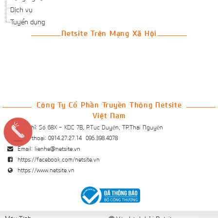
Dịch vụ
Tuyển dụng
Netsite Trên Mạng Xã Hội
Công Ty Cổ Phần Truyền Thông Netsite
Việt Nam
Địa chỉ:
Số 68X - KDC 7B, P.Túc Duyên, TP.Thái Nguyên
Điện thoại:
0914.27.27.14
096.398.4078
Email:
lienhe@netsite.vn
https://facebook.com/netsite.vn
https://www.netsite.vn