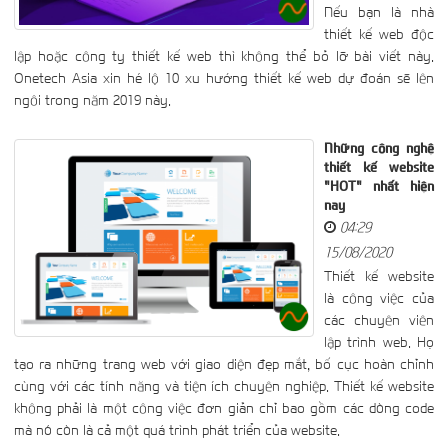
Nếu bạn là nhà
thiết kế web độc
lập hoặc công ty thiết kế web thì không thể bỏ lỡ bài viết này.
Onetech Asia xin hé lộ 10 xu hướng thiết kế web dự đoán sẽ lên
ngôi trong năm 2019 này.
Những công nghệ
thiết kế website
"HOT" nhất hiện
nay
04:29
15/08/2020
Thiết kế website
là công việc của
các chuyên viên
lập trình web. Họ
tạo ra những trang web với giao diện đẹp mắt, bố cục hoàn chỉnh
cùng với các tính năng và tiện ích chuyên nghiệp. Thiết kế website
không phải là một công việc đơn giản chỉ bao gồm các dòng code
mà nó còn là cả một quá trình phát triển của website.