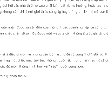
y đòi hỏi các nhà thiết kế web phải luôn bắt kịp xu hướng, hoặc tạo ra 
g không còn chỉ là nơi giới thiệu công ty hay thông tin liên hệ mà còn 
luôn nhận được sự săn đón của không ít các doanh nghiệp. Là công ty 
ạn chắc chắn sẽ sở hữu được một website có 1 không 2 giúp gia tăng 
 phải là điều gì mới mẻ nhưng vẫn luôn là chủ đề vô cùng “hot”. Đối với th
ái, hay một chiếc máy taxi bay không người lái, nhưng hiện nay nó sẽ c
lên cấp độ mới: Thông minh hơn và “hiểu” người dùng hơn.