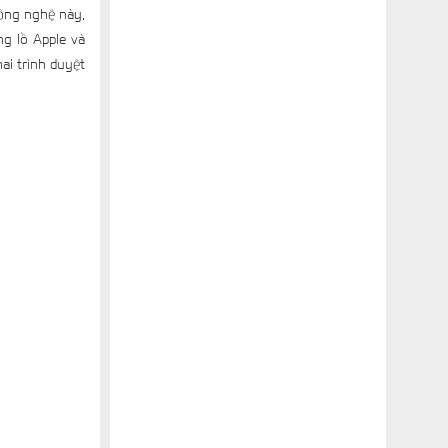
ông nghệ này.
g lồ Apple và
ai trình duyệt