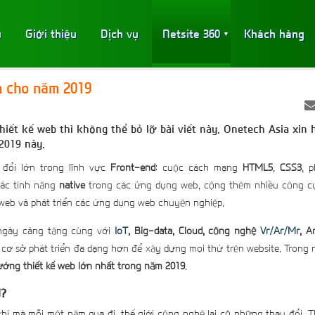
ủ
Giới thiệu
Dịch vụ
Netsite 360
Khách hàng
▼
h cho năm 2019
hiết kế web thì không thể bỏ lỡ bài viết này. Onetech Asia xin 
2019 này.
 đổi lớn trong lĩnh vực
Front-end
: cuộc cách mạng
HTML5
,
CSS3
, 
ác tính năng
native
trong các ứng dụng web, cộng thêm nhiều công cụ
 web và phát triển các ứng dụng web chuyên nghiệp.
gày càng tăng cùng với
IoT
, Big-data, Cloud, công nghệ
Vr/Ar/Mr
, A
 cơ sở phát triển đa dạng hơn để xây dựng mọi thứ trên website. Trong
ướng thiết kế web lớn nhất trong năm 2019
.
i?
hi mà mỗi một năm qua đi, thế giới công nghệ lại có những thay đổi. T