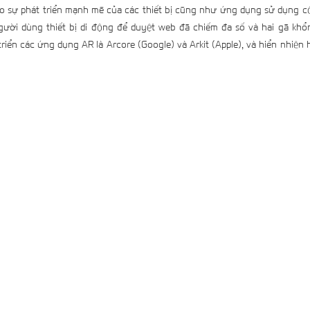
 sự phát triển mạnh mẽ của các thiết bị cũng như ứng dụng sử dụng c
ời dùng thiết bị di động để duyệt web đã chiếm đa số và hai gã khổn
iển các ứng dụng AR là Arcore (Google) và Arkit (Apple), và hiển nhiên h