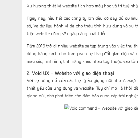
Xu hướng thiết kế website tích hợp máy học và trí tuệ nh
Ngày nay, hầu hết các công ty lớn đều có đầy đủ dữ liệ
số. Và dữ liệu hành vi đã cho thấy tính hữu dụng và xu t
trên website cũng sẽ ngày càng phát triển.
Năm 2019 trở đi nhiều website sẽ tập trung vào việc thu t
dùng bằng cách cho trang web tự thay đổi giao diện và 
màu sắc, hình ảnh, tính năng khác nhau tùy thuộc vào từ
2. Void UX – Website với giao diện thoại
Với sự bùng nổ của các trợ lý ảo giọng nói như Alexa,Si
thiết yếu của ứng dụng và website. Tuy chỉ mới là khởi
giọng nói, nhà phát triển cần đảm bảo cung cấp trải nghi