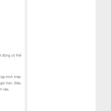
di động có thể
ập trình khác
ngữ hơn. Điều
nh nào.