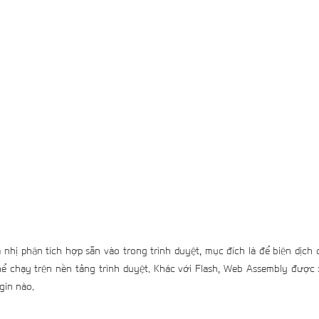
 nhị phân tích hợp sẵn vào trong trình duyệt, mục đích là để biên dịc
ể chạy trên nền tảng trình duyệt. Khác với Flash, Web Assembly được
gin nào.