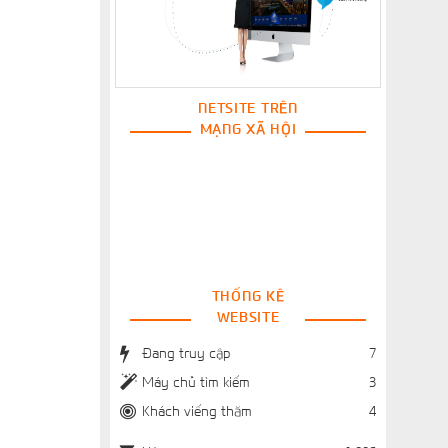
NETSITE TRÊN
MẠNG XÃ HỘI
THỐNG KÊ
WEBSITE
Đang truy cập
7
Máy chủ tìm kiếm
3
Khách viếng thăm
4