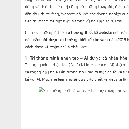
dùng và thiết bị hiển thị cũng có những thay đổi, điều nà
dẫn đầu thị trường. Website đối với các doanh nghiệp cũn
tiếp thị mạnh mẽ đặc biệt là trong kỷ nguyên số 4.0 này.
Chính vì những lý thế, x
u hướng thiết kế website
mỗi năm 
nếu
nắm bắt được xu hướng thiết kế cho web năm 2019
b
cách đáng kể, thậm chí là nhảy vọt.
1. Trí thông minh nhân tạo – AI được cá nhân hóa
Trí thông minh nhân tạo (Artificial intelligence -AI) không
sẽ không gây nhiều ấn tượng như tạo ra một chiếc xe tự l
kể với AI. Machine learning sẽ đưa việc thiết kế website 