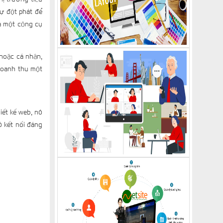
sự đột phát để
là một công cụ
hoặc cá nhân,
doanh thu một
iết kế web, nó
ó kết nối đáng