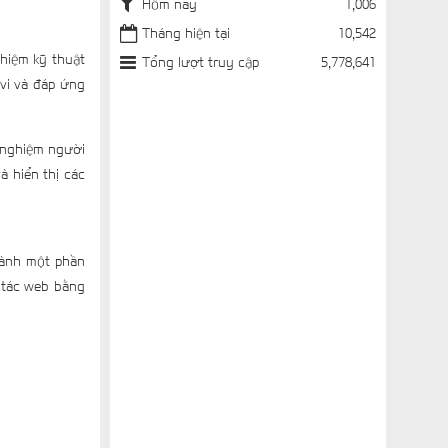
Hôm nay
1,006
Tháng hiện tại
10,542
hiệm kỹ thuật
Tổng lượt truy cập
5,778,641
 vi và đáp ứng
i nghiệm người
 hiển thị các
thành một phần
 tác web bằng