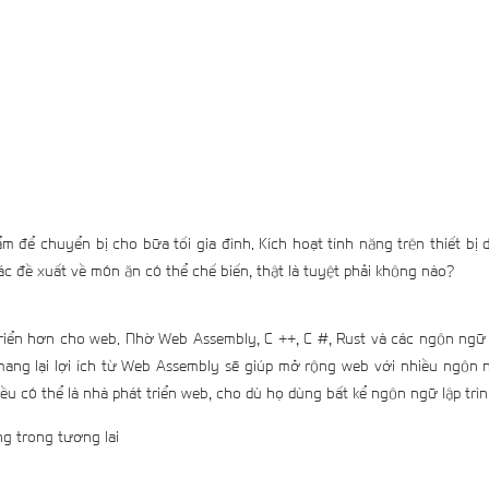
ể chuyển bị cho bữa tối gia đình. Kích hoạt tính năng trên thiết bị 
c đề xuất về món ăn có thể chế biến, thật là tuyệt phải không nào?
riển hơn cho web. Nhờ Web Assembly, C ++, C #, Rust và các ngôn ngữ l
ang lại lợi ích từ Web Assembly sẽ giúp mở rộng web với nhiều ngôn 
 đều có thể là nhà phát triển web, cho dù họ dùng bất kể ngôn ngữ lập trì