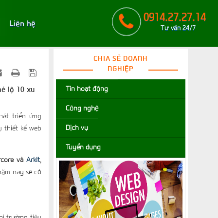
0914.27.27.14
Liên hệ
Tư vấn 24/7
CHIA SẺ DOANH
NGHIỆP
Tin hoạt động
hé lộ 10 xu
Công nghệ
phát triển ứng
Dịch vụ
 thiết kế web
Tuyển dụng
rcore và
Arkit
,
 năm nay sẽ có
hị trường tiêu