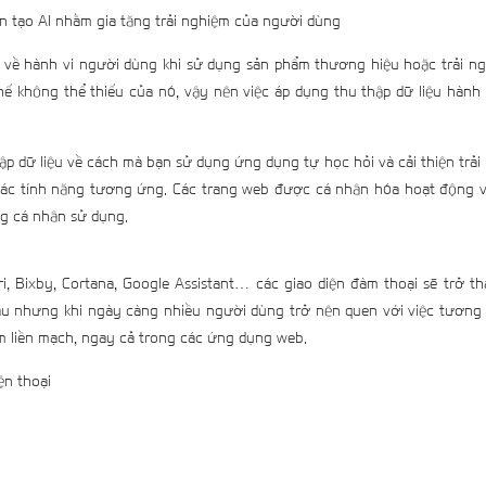
ân tạo AI nhằm gia tăng trải nghiệm của người dùng
u về hành vi người dùng khi sử dụng sản phẩm thương hiệu hoặc trải ng
hế không thể thiếu của nó, vậy nên việc áp dụng thu thập dữ liệu hành
hập dữ liệu về cách mà bạn sử dụng ứng dụng tự học hỏi và cải thiện trả
các tính năng tương ứng. Các trang web được cá nhân hóa hoạt động và
ng cá nhân sử dụng.
ri, Bixby, Cortana, Google Assistant… các giao diện đàm thoại sẽ trở 
 đầu nhưng khi ngày càng nhiều người dùng trở nên quen với việc tương
ệm liền mạch, ngay cả trong các ứng dụng web.