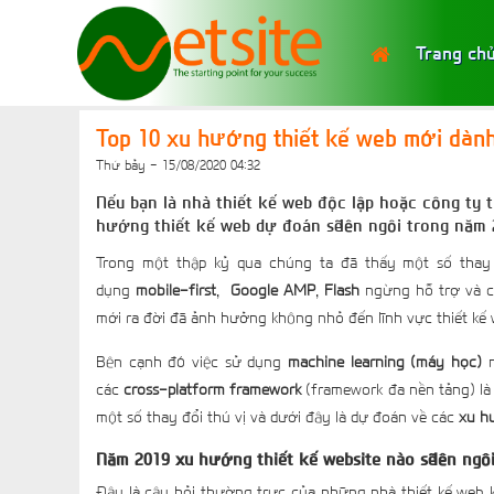
Trang ch
Top 10 xu hướng thiết kế web mới dàn
Thứ bảy - 15/08/2020 04:32
Nếu bạn là nhà thiết kế web độc lập hoặc công ty t
hướng thiết kế web dự đoán sẽ lên ngôi trong năm 
Trong một thập kỷ qua chúng ta đã thấy một số thay
dụng
mobile-first
,
Google AMP
,
Flash
ngừng hỗ trợ và c
mới ra đời đã ảnh hưởng không nhỏ đến lĩnh vực thiết kế
Bên cạnh đó việc sử dụng
machine learning (máy học)
n
các
cross-platform framework
(framework đa nền tảng) là
một số thay đổi thú vị và dưới đây là dự đoán về các
xu h
Năm 2019 xu hướng thiết kế website nào sẽ lên ngô
Đây là câu hỏi thường trực của những nhà thiết kế web k