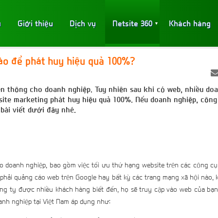
ủ
Giới thiệu
Dịch vụ
Netsite 360
Khách hàng
▼
nào để phát huy hiệu quả 100%?
ền thông cho doanh nghiệp. Tuy nhiên sau khi có web, nhiều do
site marketing phát huy hiệu quả 100%. Nếu doanh nghiệp, công
bài viết dưới đây nhé.
o doanh nghiệp, bao gồm việc tối ưu thứ hạng website trên các công cụ
n phải quảng cáo web trên Google hay bất kỳ các trang mạng xã hội nào, k
công ty được nhiều khách hàng biết đến, họ sẽ truy cập vào web của b
anh nghiệp tại Việt Nam áp dụng như: