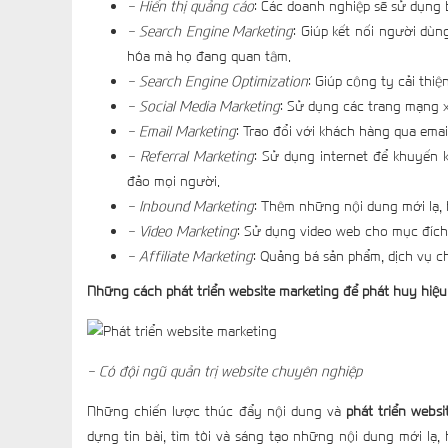
- Hiển thị quảng cáo
: Các doanh nghiệp sẽ sử dụng 
- Search Engine Marketing
: Giúp kết nối người dù
hóa mà họ đang quan tâm.
- Search Engine Optimization
: Giúp công ty cải thi
- Social Media Marketing
: Sử dụng các trang mạng xã
- Email Marketing
: Trao đổi với khách hàng qua emai
- Referral Marketing
: Sử dụng internet để khuyến 
đảo mọi người.
- Inbound Marketing
: Thêm những nội dung mới lạ, 
- Video Marketing
: Sử dụng video web cho mục đích
- Affiliate Marketing
: Quảng bá sản phẩm, dịch vụ c
Những cách phát triển website marketing để phát huy hiệ
- Có đội ngũ quản trị website chuyên nghiệp
Những chiến lược thúc đẩy nội dung và
phát triển websi
dựng tin bài, tìm tòi và sáng tạo những nội dung mới l