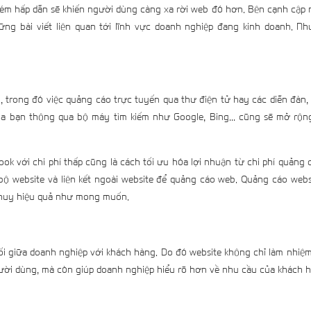
 kém hấp dẫn sẽ khiến người dùng càng xa rời web đó hơn. Bên cạnh cập 
hững bài viết liên quan tới lĩnh vực doanh nghiệp đang kinh doanh. Nh
, trong đó việc quảng cáo trực tuyến qua thư điện tử hay các diễn đàn, 
a bạn thông qua bộ máy tìm kiếm như Google, Bing... cũng sẽ mở rộn
k với chi phí thấp cũng là cách tối ưu hóa lợi nhuận từ chi phí quảng
 bộ website và liên kết ngoài website để quảng cáo web. Quảng cáo web
t huy hiệu quả như mong muốn.
nối giữa doanh nghiệp với khách hàng. Do đó website không chỉ làm nhiệ
gười dùng, mà còn giúp doanh nghiệp hiểu rõ hơn về nhu cầu của khách 