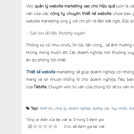
Việc
quản lý website marketing sao cho hiệu quả
luôn là vấ
vấn của các
công ty chuyên thiết kế website
chưa bao gi
website marketing ưng ý với chi phí rẻ đến bất ngờ. Đặc b
- Sao lưu dữ liệu thường xuyên
Những sự cố như viruts, tin tặc tấn công... sẽ ảnh hưởng 
không mong muốn đó. Các doanh nghiệp nên thường xuyên
án dự phòng tốt nhất.
Thiết kế website
marketing sẽ giúp doanh nghiệp có những 
mang về lợi nhuận khổng lồ cho doanh nghiệp. Nếu bạn cò
của
Netsite
. Chuyên viên tư vấn của chúng tôi sẽ tư vấn m
Tags:
thiết kế
,
công ty
,
doanh nghiệp
,
quảng cáo
,
tuy nhiên
,
lo
Tổng số điểm của bài viết là: 0 trong 0 đánh giá
Click để đánh giá bài viết