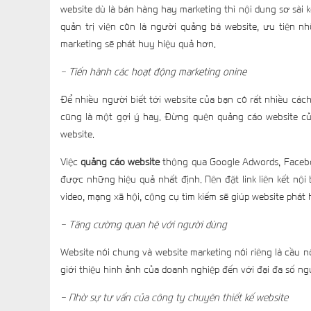
website dù là bán hàng hay marketing thì nội dung sơ sài
quản trị viên còn là người quảng bá website, ưu tiên n
marketing sẽ phát huy hiệu quả hơn.
- Tiến hành các hoạt động marketing onine
Để nhiều người biết tới website của bạn có rất nhiều cách
cũng là một gợi ý hay. Đừng quên quảng cáo website củ
website.
Việc
quảng cáo website
thông qua Google Adwords, Faceboo
được những hiệu quả nhất định. Nên đặt link liên kết nội
video, mạng xã hội, công cụ tìm kiếm sẽ giúp website phá
- Tăng cường quan hệ với người dùng
Website nói chung và website marketing nói riêng là cầu 
giới thiệu hình ảnh của doanh nghiệp đến với đại đa số n
- Nhờ sự tư vấn của công ty chuyên thiết kế website