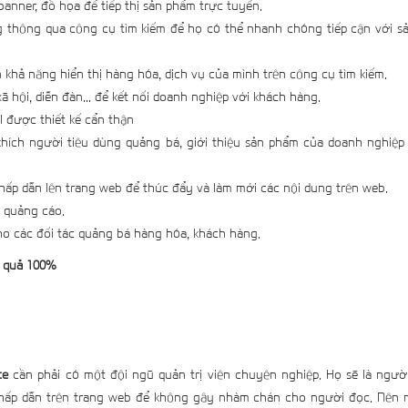
banner, đồ họa để tiếp thị sản phẩm trực tuyến.
ng thông qua công cụ tìm kiếm để họ có thể nhanh chóng tiếp cận với s
ện khả năng hiển thị hàng hóa, dịch vụ của mình trên công cụ tìm kiếm.
 hội, diễn đàn... để kết nối doanh nghiệp với khách hàng.
l được thiết kế cẩn thận
khích người tiêu dùng quảng bá, giới thiệu sản phẩm của doanh nghiệp
hấp dẫn lên trang web để thúc đẩy và làm mới các nội dung trên web.
 quảng cáo.
ho các đối tác quảng bá hàng hóa, khách hàng.
u quả 100%
te
cần phải có một đội ngũ quản trị viên chuyên nghiệp. Họ sẽ là người
ạ, hấp dẫn trên trang web để không gây nhàm chán cho người đọc. Nên 