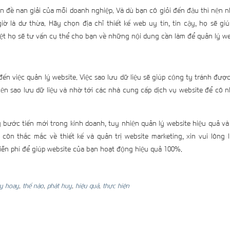
n đề nan giải của mỗi doanh nghiệp. Và dù bạn có giỏi đến đâu thì nên 
ờ là dư thừa. Hãy chọn địa chỉ thiết kế web uy tín, tin cậy, họ sẽ gi
iệt họ sẽ tư vấn cụ thể cho bạn về những nội dung cần làm để quản lý we
đến việc quản lý website. Việc sao lưu dữ liệu sẽ giúp công ty tránh đư
 sao lưu dữ liệu và nhờ tới các nhà cung cấp dịch vụ website để có
bước tiến mới trong kinh doanh, tuy nhiên quản lý website hiệu quả v
n thắc mắc về thiết kế và quản trị website marketing, xin vui lòng l
iễn phí để giúp website của bạn hoạt động hiệu quả 100%.
ay hoay
,
thế nào
,
phát huy
,
hiệu quả
,
thực hiện