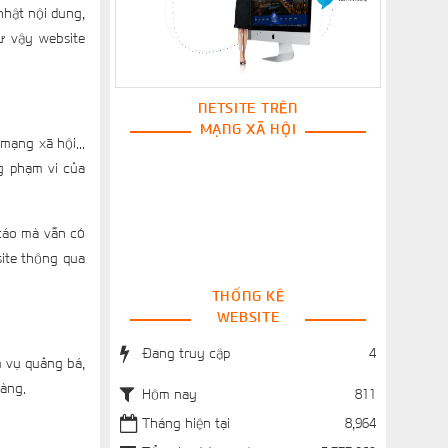
nhật nội dung,
ư vậy website
NETSITE TRÊN
MẠNG XÃ HỘI
mạng xã hội...
g phạm vi của
 cáo mà vẫn có
site thông qua
THỐNG KÊ
WEBSITE
Đang truy cập
4
m vụ quảng bá,
hàng.
Hôm nay
811
Tháng hiện tại
8,964