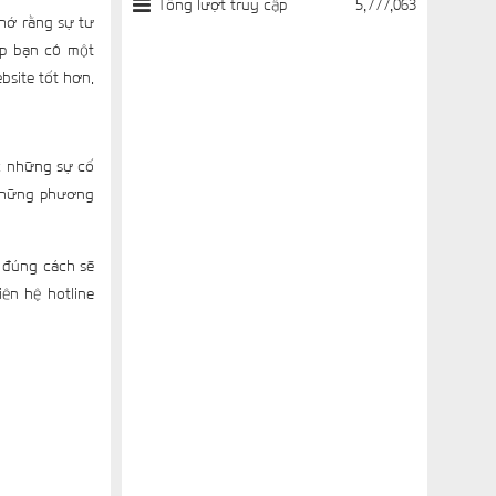
Tổng lượt truy cập
5,777,063
nhớ rằng sự tư
úp bạn có một
bsite tốt hơn.
ợc những sự cố
 những phương
à đúng cách sẽ
iên hệ hotline