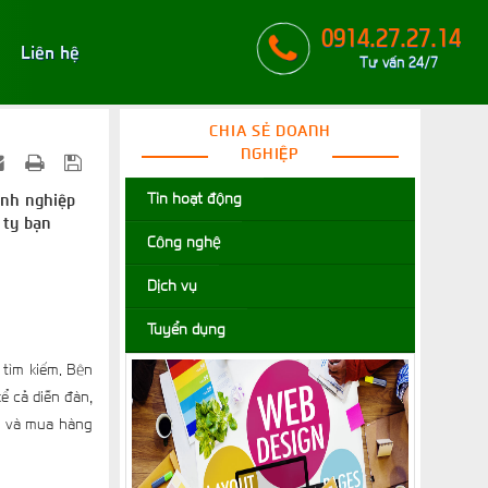
0914.27.27.14
Liên hệ
Tư vấn 24/7
CHIA SẺ DOANH
NGHIỆP
Tin hoạt động
anh nghiệp
 ty bạn
Công nghệ
Dịch vụ
Tuyển dụng
 tìm kiếm. Bên
ể cả diễn đàn,
ạn và mua hàng