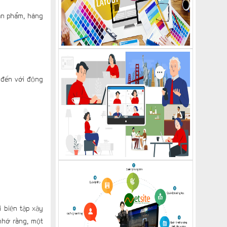
ản phẩm, hàng
 đến với đông
 biên tập xây
nhớ rằng, một