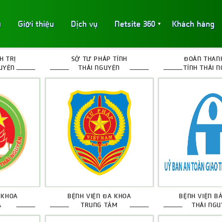
ủ
Giới thiệu
Dịch vụ
Netsite 360
Khách hàng
▼
H TRỊ
SỞ TƯ PHÁP TỈNH
ĐOÀN THANH
GUYÊN
THÁI NGUYÊN
TỈNH THÁI 
 KHOA
BỆNH VIỆN ĐA KHOA
BỆNH VIỆN B
Á
TRUNG TÂM
THÁI NGU