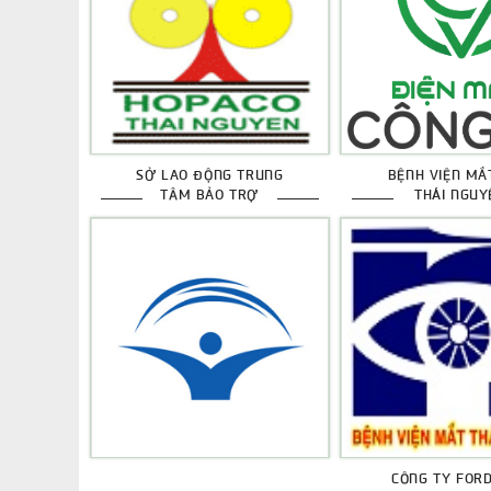
SỞ LAO ĐỘNG TRUNG
BỆNH VIỆN MẮ
TÂM BẢO TRỢ
THÁI NGUY
CÔNG TY FORD