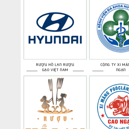
RƯỢU HỒ LAN RƯỢU
CÔNG TY XI MĂ
GẠO VIỆT NAM
NGẠN