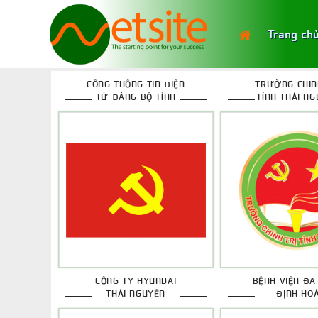
Trang ch
CỔNG THÔNG TIN ĐIỆN
TRƯỜNG CHIN
TỬ ĐẢNG BỘ TỈNH
TỈNH THÁI N
CÔNG TY HYUNDAI
BỆNH VIỆN ĐA
THÁI NGUYÊN
ĐỊNH HO