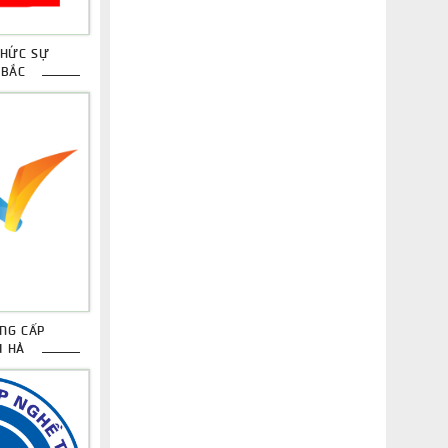
CHỨC SỰ
 BẮC
NG CẤP
I HÀ