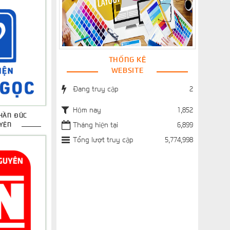
THỐNG KÊ
WEBSITE
Đang truy cập
2
Hôm nay
1,852
HẦN ĐÚC
Tháng hiện tại
6,899
YÊN
Tổng lượt truy cập
5,774,998