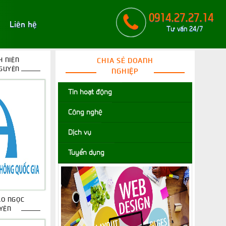
0914.27.27.14
Liên hệ
Tư vấn 24/7
 NIÊN
CHIA SẺ DOANH
NGUYÊN
NGHIỆP
Tin hoạt động
Công nghệ
Dịch vụ
Tuyển dụng
ẢO NGỌC
YÊN