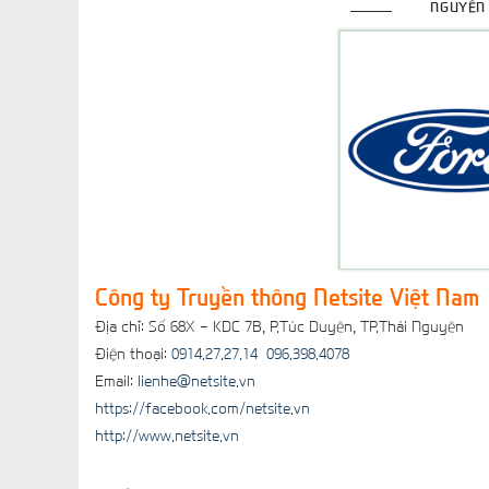
NGUYÊN
Công ty Truyền thông Netsite Việt Nam
Địa chỉ: Số 68X - KDC 7B, P.Túc Duyên, TP.Thái Nguyên
Điện thoại:
0914.27.27.14
096.398.4078
Email:
lienhe@netsite.vn
https://facebook.com/netsite.vn
http://www.netsite.vn