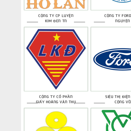
CÔNG TY CP LUYỆN
CÔNG TY FORD
KIM ĐEN TN
NGUYÊN
CÔNG TY CỔ PHẦN
SIÊU THỊ ĐIỆ
GIẤY HOÀNG VĂN THỤ
CÔNG VŨ