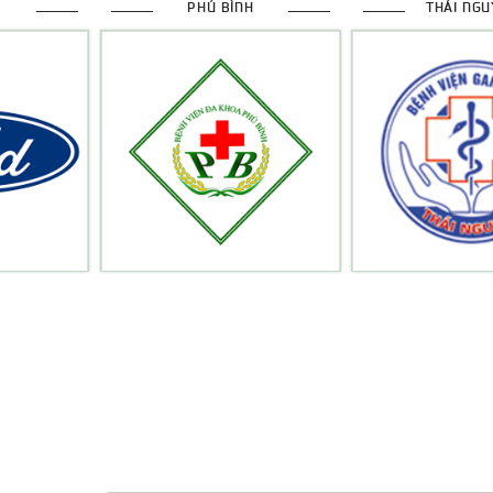
PHÚ BÌNH
THÁI NGU