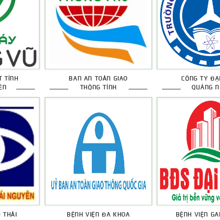
T TỈNH
BAN AN TOÀN GIAO
CÔNG TY ĐẠ
ÊN
THÔNG TỈNH
QUẢNG N
 THÁI
BỆNH VIỆN ĐA KHOA
BỆNH VIỆN GA