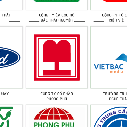
 THÁI
CÔNG TY ÉP CỌC HỒ
CÔNG TY TỔ 
BẮC THÁI NGUYÊN
KIỆN VIỆT
N MÁY
CÔNG TY CỔ PHẦN
TRƯỜNG TRU
PHONG PHÚ
NGHỀ THÁ