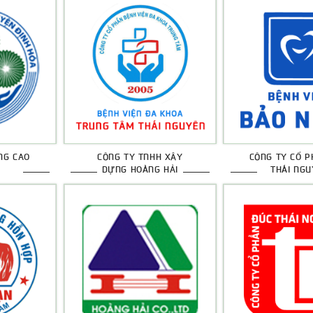
NG CAO
CÔNG TY TNHH XÂY
CÔNG TY CỔ P
DỰNG HOÀNG HẢI
THÁI NGU