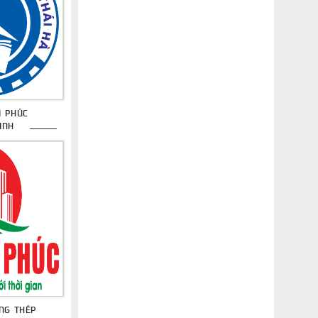
I PHÚC
INH
NG THÉP